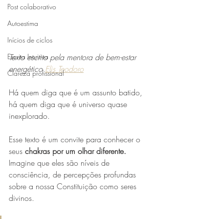
Post colaborativo
Autoestima
Inícios de ciclos
Texto escrito pela mentora de bem-estar 
Escrita Intuitiva
energético 
Elis Teodoro
Clareza profissional
Há quem diga que é um assunto batido, 
há quem diga que é universo quase 
inexplorado.
Esse texto é um convite para conhecer o 
seus
 chakras por um olhar diferente. 
Imagine que eles são níveis de 
consciência, de percepções profundas 
sobre a nossa Constituição como seres 
divinos. 