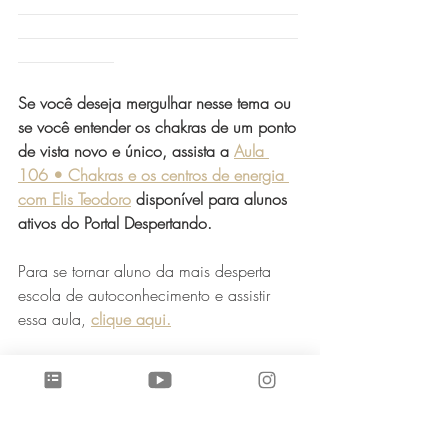
___________________________________
___________________________________
____________
Se você deseja mergulhar nesse tema ou 
se você entender os chakras de um ponto 
de vista novo e único, assista a 
​Aula 
106 
•
 C
hakras e os centros de energia 
com Elis Teodoro
 disponível para alunos 
ativos do Portal Despertando.
Para se tornar aluno da mais desperta 
escola de autoconhecimento e assistir 
essa aula, 
clique aqui.
___________________________________
___________________________________
____________