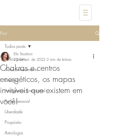
Post
Todos posts
Elis Teodoro
Todos posts
22 de set. de 2022
2 min de leitura
Chakras e centros
Autoconhecimento
energéticos, os mapas
Energia
invisíveis que existem em
Inteligência Emocional
você!
Poder pessoal
Liberdade
Propósito
Astrologia