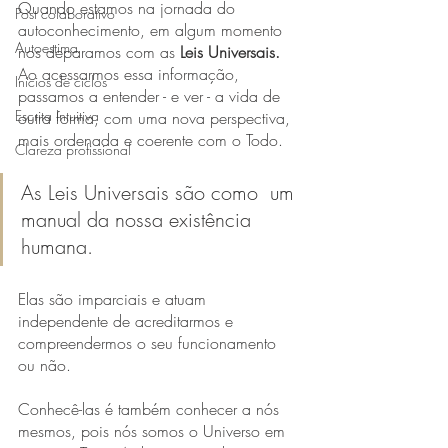
Quando estamos na jornada do 
Post colaborativo
autoconhecimento, em algum momento 
Autoestima
nos deparamos com as 
Leis Universais. 
Ao acessarmos essa informação, 
Inícios de ciclos
passamos a entender - e ver - a vida de 
Escrita Intuitiva
outra forma, com uma nova perspectiva, 
mais ordenada e coerente com o Todo.
Clareza profissional
As Leis Universais são como  um 
manual da nossa existência 
humana.
Elas são imparciais e atuam 
independente de acreditarmos e 
compreendermos o seu funcionamento 
ou não.
Conhecê-las é também conhecer a nós 
mesmos, pois nós somos o Universo em 