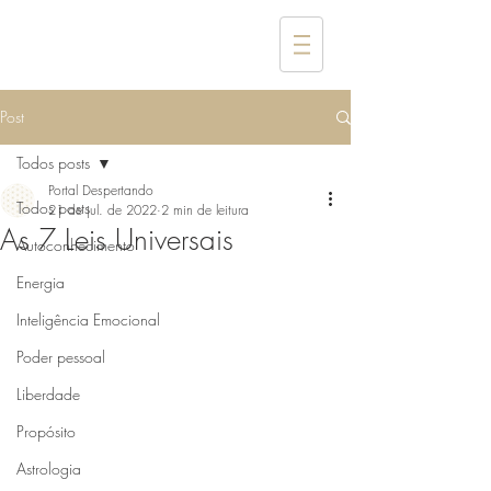
Post
Todos posts
Portal Despertando
Todos posts
21 de jul. de 2022
2 min de leitura
As 7 Leis Universais
Autoconhecimento
Energia
Inteligência Emocional
Poder pessoal
Liberdade
Propósito
Astrologia