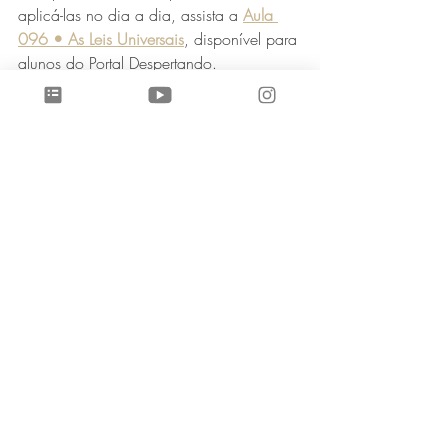
aplicá-las no dia a dia, assista a 
Aula 
096 • As Leis Universais
, disponível para 
alunos do Portal Despertando.
Ela está disponível dentro do módulo 3 > 
Biblioteca do Despertar.
Para assistir, 
clique aqui.
___________________________________
___________________________________
____________
Caso você ainda não seja assinante da 
nossa escola, basta se inscrever por 7 
dias grátis aqui: 
Portal Despertando
 e ver 
se a nossa escola ressoa com o seu 