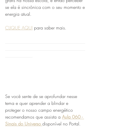
grátis na nossa escola, e então perceber 
se ela é sincrônica com o seu momento e 
energia atual.
CLIQUE AQUI
 para saber mais.
___________________________________
___________________________________
____________
Se você sente de se aprofundar nesse 
tema e quer aprender a blindar e 
proteger o nosso campo energético 
recomendamos que assista a 
Aula 060 - 
Sinais do Universo
disponível no Portal. 