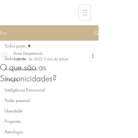
Post
Todos posts
Portal Despertando
Todos posts
3 de fev. de 2022
3 min de leitura
O que são as
Autoconhecimento
Sincronicidades?
Energia
Inteligência Emocional
Poder pessoal
Liberdade
Propósito
Astrologia