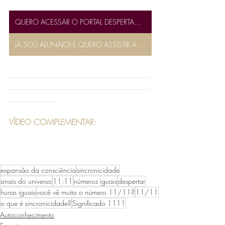
QUERO ACESSAR O PORTAL DESPERTANDO
JÁ SOU ALUNA(O) E QUERO ASSISTIR A AULA 060
___________________________________
___________________________________
____________
VÍDEO COMPLEMENTAR:
expansão da consciência
sincronicidade
sinais do universo
11:11
números iguais
despertar
horas iguais
você vê muito o número 11/11?
11/11
o que é sincronicidade?
Significado 1111
Autoconhecimento