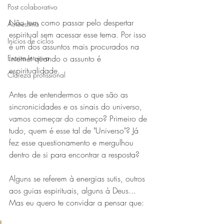
Post colaborativo
Não tem como passar pelo despertar 
Autoestima
espiritual sem acessar esse tema. Por isso 
Inícios de ciclos
é um dos assuntos mais procurados na 
internet quando o assunto é 
Escrita Intuitiva
espiritualidade. 
Clareza profissional
Antes de entendermos o que são as 
sincronicidades e os sinais do universo, 
vamos começar do começo? Primeiro de 
tudo, quem é esse tal de "Universo"? Já 
fez esse questionamento e mergulhou 
dentro de si para encontrar a resposta?
Alguns se referem à energias sutis, outros 
aos guias espirituais, alguns à Deus... 
Mas eu quero te convidar a pensar que: