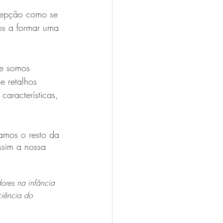
rcepção como se 
os a formar uma 
ue somos 
e retalhos 
aracterísticas, 
amos o resto da 
ssim a nossa 
ores na infância 
iência do 