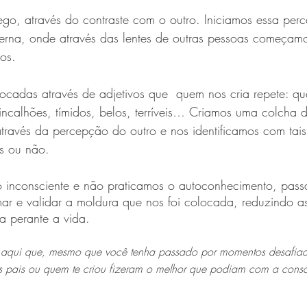
ego, através do contraste com o outro. Iniciamos essa pe
erna, onde através das lentes de outras pessoas começam
os. 
ocadas através de adjetivos que  quem nos cria repete: q
rincalhões, tímidos, belos, terríveis… Criamos uma colcha d
ravés da percepção do outro e nos identificamos com tais c
as ou não.
 inconsciente e não praticamos o autoconhecimento, pass
mar e validar a moldura que nos foi colocada, reduzindo a
a perante a vida.
ar aqui que, mesmo que você tenha passado por momentos desafiad
s pais ou quem te criou fizeram o melhor que podiam com a consc