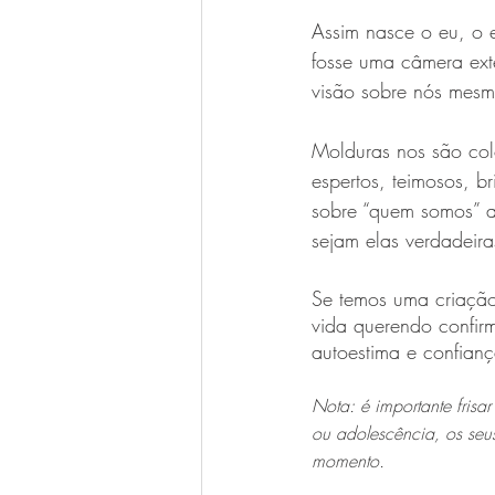
Assim nasce o eu, o 
fosse uma câmera ext
visão sobre nós mesm
Molduras nos são col
espertos, teimosos, b
sobre “quem somos” at
sejam elas verdadeir
Se temos uma criação
vida querendo confir
autoestima e confianç
Nota: é importante fris
ou adolescência, os seu
momento.