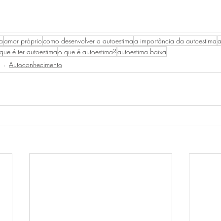
__________________________________________________
a
amor próprio
como desenvolver a autoestima
a importância da autoestima
a
que é ter autoestima
o que é autoestima?
autoestima baixa
Autoconhecimento