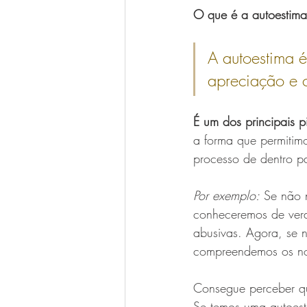
O que é a autoestim
A autoestima é
apreciação e 
É um dos principais 
a forma que permitimo
processo de dentro p
Por exemplo:
 Se não 
conheceremos de verd
abusivas. Agora, se 
compreendemos os noss
Consegue perceber qu
Se temos uma autoest