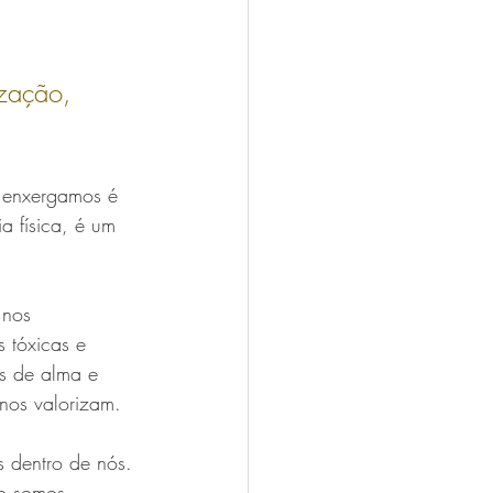
ização, 
 enxergamos é 
a física, é um 
 nos 
 tóxicas e 
s de alma e 
nos valorizam.
 dentro de nós. 
o somos. 