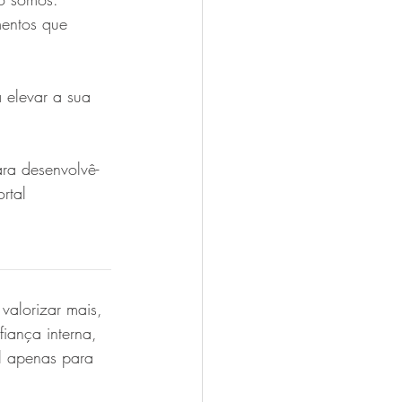
mentos que 
á elevar a sua 
ara desenvolvê-
rtal 
______________
valorizar mais, 
fiança interna, 
l apenas para 