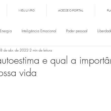
MEU LIVRO
ACESSE O PORTAL
PL
Energia
Inteligência Emocional
Poder pessoal
Liberdad
8 de abr. de 2022
2 min de leitura
Autoestima
Inícios de ciclos
Escrita Intuitiva
Clareza
utoestima e qual a importâ
ossa vida