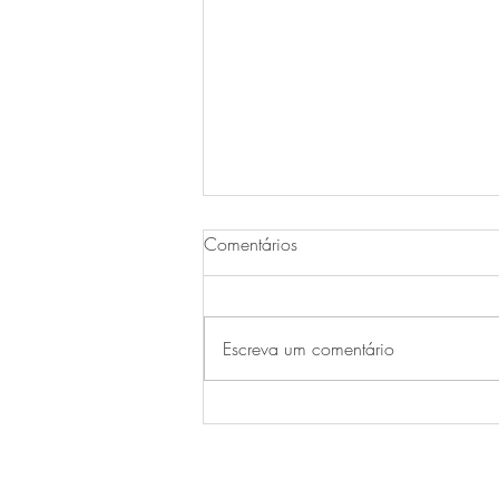
Comentários
Escreva um comentário
A importância da gratidão e os
benefícios que ela gera