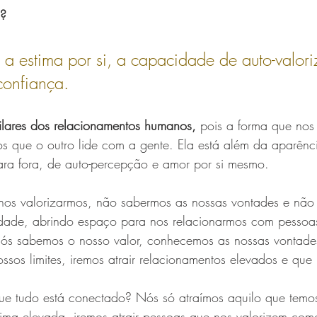
a?
 a estima por si, a capacidade de auto-valor
confiança.
pilares dos relacionamentos humanos,
 pois a forma que nos
s que o outro lide com a gente. Ela está além da aparênci
ara fora, de auto-percepção e amor por si mesmo.
nos valorizarmos, não sabermos as nossas vontades e não
ade, abrindo espaço para nos relacionarmos com pessoas
nós sabemos o nosso valor, conhecemos as nossas vontade
os limites, iremos atrair relacionamentos elevados e que 
e tudo está conectado? Nós só atraímos aquilo que temos
ima elevada, iremos atrair pessoas que nos valorizem com