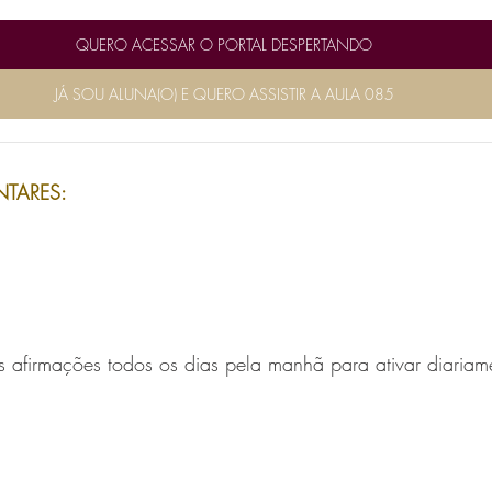
QUERO ACESSAR O PORTAL DESPERTANDO
JÁ SOU ALUNA(O) E QUERO ASSISTIR A AULA 085
__________________________________________________
TARES:
s afirmações todos os dias pela manhã para ativar diariam